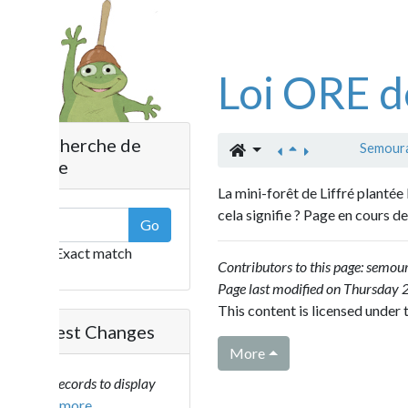
Loi ORE de p
herche de
Semourais
»
Dro
e
La mini-forêt de Liffré plantée le 24 oc
cela signifie ?
Page en cours de construct
Go
Exact match
Contributors to this page:
semourais
.
Page last modified on Thursday 28 March
This content is licensed under the terms
est Changes
More
ecords to display
..more