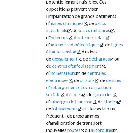
potentiellement nuisibles. Ces
oppositions peuvent viser
l’implantation de grands bâtiments,
d’
usines chimiques
, de
parcs
industriels
, de
bases militaires
,
d’
éoliennes
, d’
antenne-relais
,
d'
antenne radioélectriques
, de
lignes
à haute tension
, d’usines
de
dessalement
, de
décharges
ou
de
centres d'enfouissement
,
d’
incinérateurs
, de
centrales
électriques
, de
prisons
, de
centres
d'hébergement et de réinsertion
sociale
, d’
écoles
, de
garderies
,
d’
auberges de jeunesse
, de
stades
,
de
lotissements
et - le cas le plus
fréquent - de programmes
d'amélioration de transport
(nouvelles
routes
ou
autoroutes