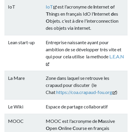
IoT
IoT
est l'acronyme de
I
nternet
o
f
T
hings en français IdO
l'
I
nternet
d
es
O
bjets. c'est à dire l'interconnection
des objets via internet.
Lean start-up
Entreprise naissante ayant pour
ambition de se développer très vite et
qui pour cela utilise la methode
L.E.A.N
La Mare
Zone dans laquel se retrouve les
crapaud pour discuter (le
Chat
https://coa.crapaud-fou.org
)
Le Wiki
Espace de partage collaboratif
MOOC
MOOC est l'acronyme de
M
assive
O
pen
O
nline
C
ourse en français