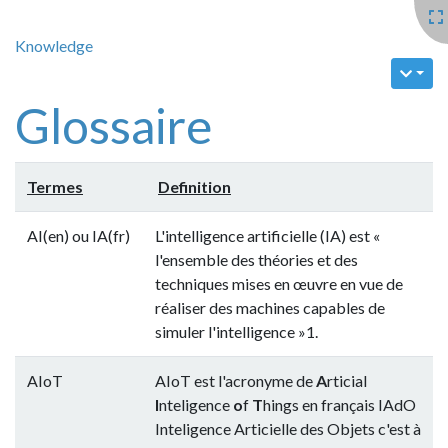
Knowledge
Glossaire
Termes
Definition
AI(en) ou IA(fr)
L'intelligence artificielle (IA) est «
l'ensemble des théories et des
techniques mises en œuvre en vue de
réaliser des machines capables de
simuler l'intelligence »1.
AIoT
AIoT est l'acronyme de
A
rticial
I
nteligence
o
f
T
hings en français IAdO
Inteligence Articielle des Objets c'est à