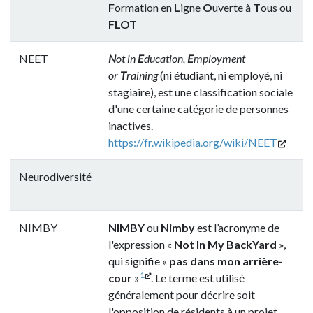
F
ormation en
L
igne
O
uverte à
T
ous ou
FLOT
NEET
N
ot in
E
ducation,
E
mployment
or
T
raining
(ni étudiant, ni employé, ni
stagiaire), est une classification sociale
d'une certaine catégorie de personnes
inactives.
https://fr.wikipedia.org/wiki/NEET
Neurodiversité
NIMBY
NIMBY
ou
Nimby
est l’acronyme de
l'expression «
Not In My BackYard
»,
qui signifie «
pas dans mon arrière-
1
cour
»
. Le terme est utilisé
généralement pour décrire soit
l'opposition de résidents à un projet