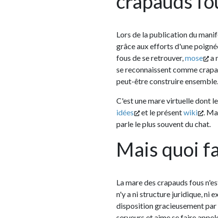
crapauds fous?
Lors de la publication du manifeste, une
grâce aux efforts d'une poignée d'amis 
fous de se retrouver,
mose
a mis en pla
se reconnaissent comme crapauds fous pu
peut-être construire ensemble.
C'est une mare virtuelle dont le point cen
idées
et le présent
wiki
. Mais de fait
parle le plus souvent du chat.
Mais quoi faire
La mare des crapauds fous n'est qu'un lieu
n'y a ni structure juridique, ni existence
disposition gracieusement par mose (qui 
serveurs et aime se faire appeler "le plo