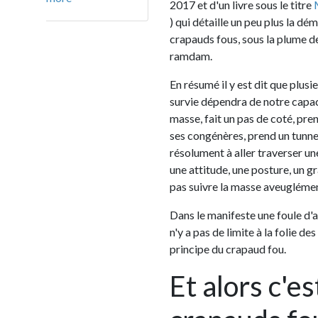
2017 et d'un livre sous le titre
Manifeste
) qui détaille un peu plus la démarche et
crapauds fous, sous la plume de
Thanh 
ramdam.
En résumé il y est dit que plusieurs tsun
survie dépendra de notre capacité à fair
masse, fait un pas de coté, prend des rou
ses congénères, prend un tunnel tandis q
résolument à aller traverser une autoroute
une attitude, une posture, un grain de fol
pas suivre la masse aveuglément.
Dans le manifeste une foule d'actions est
n'y a pas de limite à la folie des crapauds
principe du crapaud fou.
Et alors c'est q