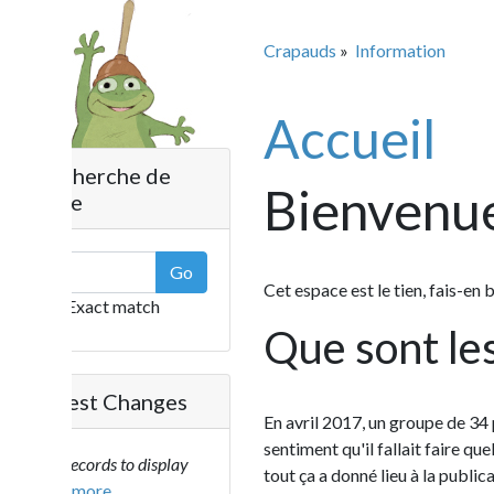
Crapauds
»
Information
Accueil
herche de
Bienvenue C
e
Go
Cet espace est le tien, fais-en bon usage
Exact match
Que sont les cr
est Changes
En avril 2017, un groupe de 34 personnes
sentiment qu'il fallait faire quelque chose
ecords to display
tout ça a donné lieu à la publication d'un
..more