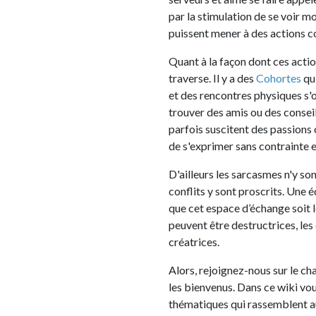
par la stimulation de se voir moins seul, 
puissent mener à des actions concrètes.
Quant à la façon dont ces actions se con
traverse. Il y a des
Cohortes
qui se forme
et des rencontres physiques s'organisent
trouver des amis ou des conseils. Les idé
parfois suscitent des passions créatrices.
de s'exprimer sans contrainte et sans ju
D'ailleurs les sarcasmes n'y sont pas les 
conflits y sont proscrits. Une équipe de
J
que cet espace d’échange soit le plus bie
peuvent être destructrices, les crapauds 
créatrices.
Alors, rejoignez-nous sur le chat ou bien
les bienvenus. Dans ce wiki vous pouvez t
thématiques qui rassemblent autant que 