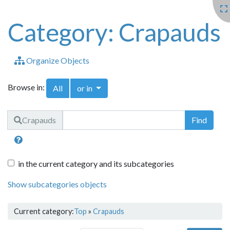
Category: Crapauds
Organize Objects
Browse in:
Toggle Dropdown
All
or in
Find
Crapauds
in the current category and its subcategories
Show subcategories objects
Current category:
Top
»
Crapauds