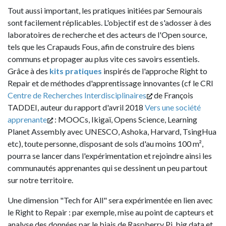
Tout aussi important, les pratiques initiées par Semourais
sont facilement réplicables. L'objectif est de s'adosser à des
laboratoires de recherche et des acteurs de l'Open source,
tels que les Crapauds Fous, afin de construire des biens
communs et propager au plus vite ces savoirs essentiels.
Grâce à des
kits pratiques
inspirés de l'approche Right to
Repair et de méthodes d'apprentissage innovantes (cf le CRI
Centre de Recherches Interdisciplinaires
de François
TADDEI, auteur du rapport d'avril 2018
Vers une société
apprenante
: MOOCs, Ikigaï, Opens Science, Learning
Planet Assembly avec UNESCO, Ashoka, Harvard, TsingHua
etc), toute personne, disposant de sols d'au moins 100 m²,
pourra se lancer dans l'expérimentation et rejoindre ainsi les
communautés apprenantes qui se dessinent un peu partout
sur notre territoire.
Une dimension "Tech for All" sera expérimentée en lien avec
le Right to Repair : par exemple, mise au point de capteurs et
analyse des données par le biais de Raspberry Pi, big data et