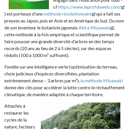
cf
https://www.leprofduweb.com/
) est porteuse d'une
méthode révolutionnaire
qui a fait ses
preuves au Japon, puis en Asie et en Amérique du Sud. Du nom
de son inventeur le botaniste japonais
Akira Miyawaki
,
cette méthode à la fois empirique et scientifique permet de
faire pousser une grande diversité d'arbres en des temps
records (20 ans au lieu de 2 à 5 siècles), sur des espaces
réduits (100 à 1000 m² suffisent).
Fondée sur une intelligence verte (optimisation du terreau,
choix judicieux d'espèces diversifiées, plantation
extrêmement dense – 3 arbres par m²),
la méthode Miyawaki
donne des clés pour accélérer la lutte contre le réchauffement
climatique, de manière adaptée à chaque territoire.
Attachés à
restaurer les
cycles de la
nature, facteurs