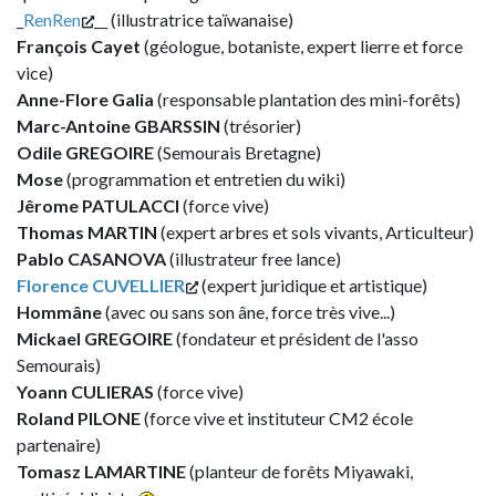
_
RenRen
__ (illustratrice taïwanaise)
François Cayet
(géologue, botaniste, expert lierre et force
vice)
Anne-Flore Galia
(responsable plantation des mini-forêts)
Marc-Antoine GBARSSIN
(trésorier)
Odile GREGOIRE
(Semourais Bretagne)
Mose
(programmation et entretien du wiki)
Jêrome PATULACCI
(force vive)
Thomas MARTIN
(expert arbres et sols vivants, Articulteur)
Pablo CASANOVA
(illustrateur free lance)
Florence CUVELLIER
(expert juridique et artistique)
Hommâne
(avec ou sans son âne, force très vive...)
Mickael GREGOIRE
(fondateur et président de l'asso
Semourais)
Yoann CULIERAS
(force vive)
Roland PILONE
(force vive et instituteur CM2 école
partenaire)
Tomasz LAMARTINE
(planteur de forêts Miyawaki,