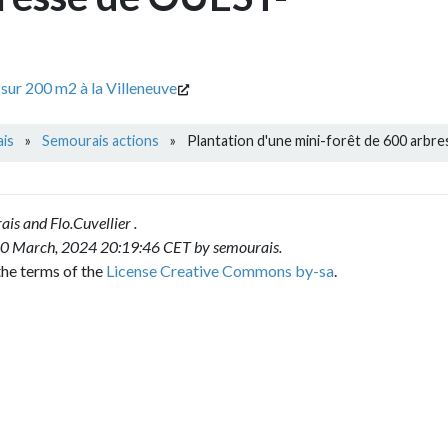
m2 à la Villeneuve
ourais actions
»
Plantation d'une mini-forêt de 600 arbres en Bret
o.Cuvellier
.
, 2024 20:19:46 CET by
semourais
.
 of the
License Creative Commons by-sa
.