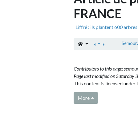
FRANCE
Liffré : ils plantent 600 arbres sur 200 
Semourais
»
Sem
Contributors to this page:
semourais
and
Fl
Page last modified on Saturday 30 March
This content is licensed under the terms
More