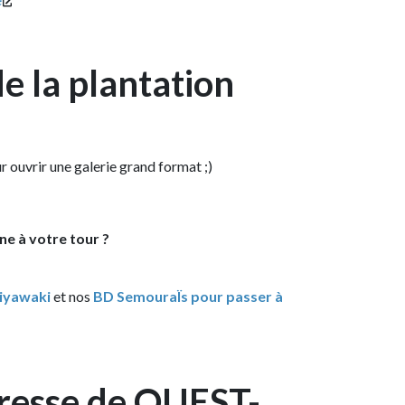
a plantation
une galerie grand format ;)
e tour ?
et nos
BD SemouraÏs pour passer à
sse de OUEST-