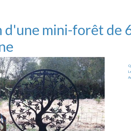
une mini-forêt de 600
Quelques vi
Les étapes de 
Article de p