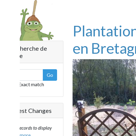
Plantation d'
en Bretagne
herche de
e
Go
Exact match
est Changes
ecords to display
..more