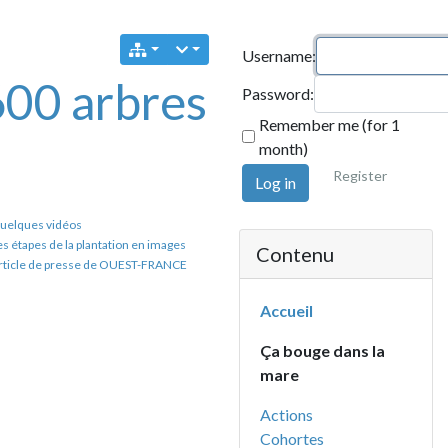
Username:
 arbres
Password:
Remember me (for 1
month)
Register
Log in
déos
la plantation en images
Contenu
resse de OUEST-FRANCE
Accueil
Ça bouge dans la
mare
Actions
Cohortes