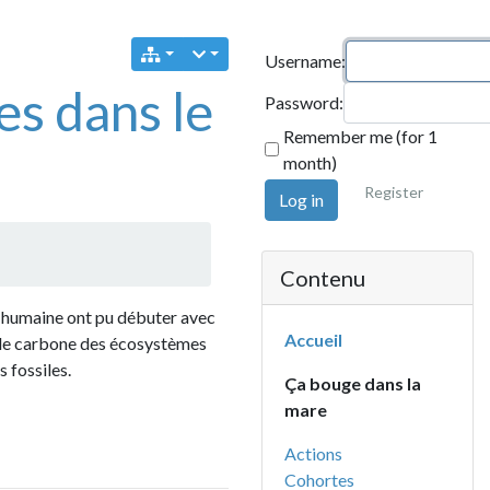
Username:
ans le
Password:
Remember me (for 1
month)
Register
Log in
Contenu
 ont pu débuter avec
Accueil
one des écosystèmes
.
Ça bouge dans la
mare
Actions
Cohortes