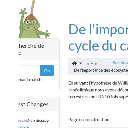
De l'importa
cycle du car
herche de
e
Semourais
»
Tra
Go
De l'importance des écosystèmes dans l
Exact match
En suivant l'hypothèse de William Ruddi
le néolithique nous avons découvert que 
terrestres sont 3 à 10 fois supérieures 
est Changes
Page en construction
ecords to display
..more