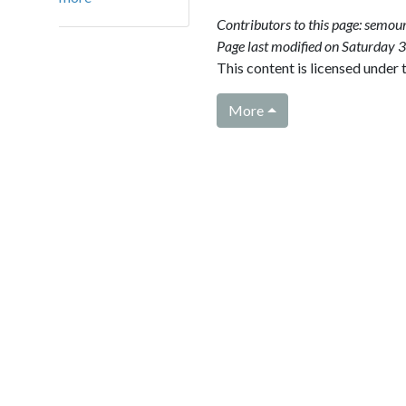
Contributors to this page:
semourais
.
Page last modified on Saturday 30 March
This content is licensed under the terms
More