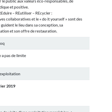
ic aux valeurs éco-responsables, de
ositive.
REutiliser – REcycler :
boratives et le « do it yourself » sont des
e lieu dans sa conception, sa
n offre de restauration.
 limite
ion