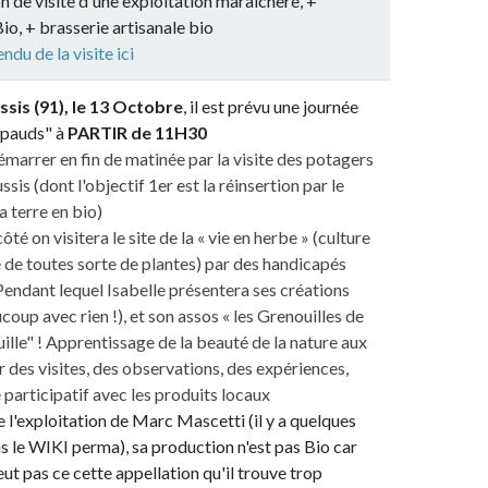
e d'une exploitation maraîchère, +
serie artisanale bio
isite ici
 le 13 Octobre
, il est prévu une journée
PARTIR de 11H30
 fin de matinée par la visite des potagers
'objectif 1er est la réinsertion par le
 bio)
itera le site de la « vie en herbe » (culture
s sorte de plantes) par des handicapés
quel Isabelle présentera ses créations
rien !), et son assos « les Grenouilles de
pprentissage de la beauté de la nature aux
tes, des observations, des expériences,
tif avec les produits locaux
tation de Marc Mascetti (il y a quelques
perma), sa production n'est pas Bio car
cette appellation qu'il trouve trop