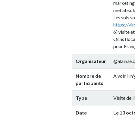
marketing, car sa pr
met absolument rien
Les sols sont vivant
https://vimeo.com
6) visite et dégusta
Ochs (local, artisan
pour François et JB (l
Organisateur
@alain.le.coq
Nombre de
A voir, il n'y a pas de
participants
Type
Visite de l'exploitat
Date
Le 13 octobre 201