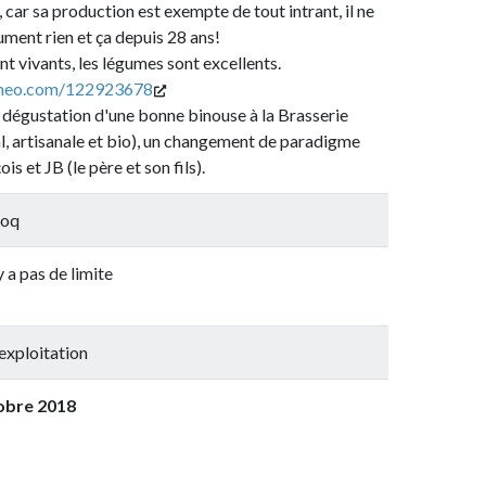
oduction est exempte de tout intrant, il ne
 et ça depuis 28 ans!
s, les légumes sont excellents.
/122923678
tion d'une bonne binouse à la Brasserie
ale et bio), un changement de paradigme
e père et son fils).
 limite
ion
8