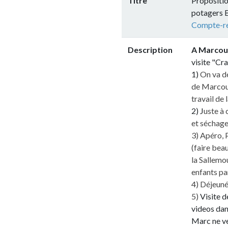
Titre
Proposition de visit
potagers Bio, + bras
Compte-rendu de la v
Description
A Marcoussis (91),
visite "Crapauds" à
1)
On va démarrer en
de Marcoussis (dont l
travail de la terre en
2) J
uste à côté on vis
et séchage de toute
3) Apéro, Pendant le
(faire beaucoup avec 
la Sallemouille" ! A
enfants par des visi
4) Déjeuné participa
5)
Visite de l'exploi
videos dans le WIKI 
Marc ne veut pas ce 