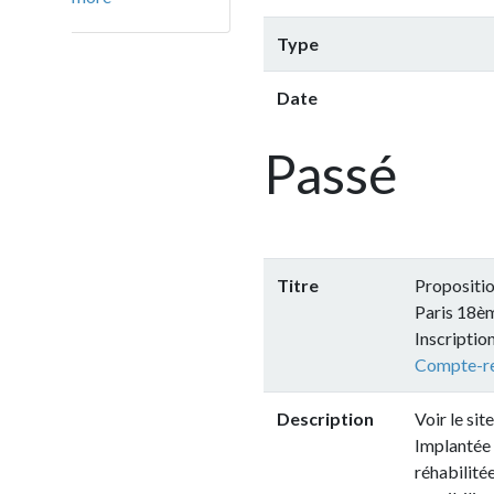
Type
Date
Passé
Titre
Proposition de visit
Paris 18ème + dîner
Inscriptions sur ce
F
Compte-rendu de la v
Description
Voir le site de
la REc
Implantée au sein d’
réhabilitée en lieu d