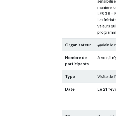
sensibiliser le publ
manière ludique et p
LES 3 R = REduire – 
Les initiatives colla
valeurs qui guident l
programmation et so
Organisateur
@alain.le.coq
Nombre de
A voir, il n'y a pas de
participants
Type
Visite de l'exploitat
Date
Le 21 février 2019