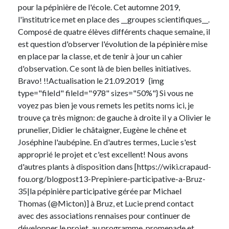
pour la pépinière de l'école. Cet automne 2019,
l'institutrice met en place des __groupes scientifiques__.
Composé de quatre élèves différents chaque semaine, il
est question d'observer l'évolution de la pépinière mise
en place par la classe, et de tenir à jour un cahier
d'observation. Ce sont là de bien belles initiatives.
Bravo! !!Actualisation le 21.09.2019 {img
type="fileId" fileId="978" sizes="50%"} Si vous ne
voyez pas bien je vous remets les petits noms ici, je
trouve ça très mignon: de gauche à droite il y a Olivier le
prunelier, Didier le châtaigner, Eugène le chêne et
Joséphine l'aubépine. En d'autres termes, Lucie s'est
approprié le projet et c'est excellent! Nous avons
d'autres plants à disposition dans [https://wiki.crapaud-
fou.org/blogpost13-Prepiniere-participative-a-Bruz-
35|la pépinière participative gérée par Michael
Thomas (@Micton)] à Bruz, et Lucie prend contact
avec des associations rennaises pour continuer de
développer le projet, au programme, promenade et