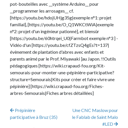
pot-bouteilles avec __système Arduino__ pour
__programmer les arrosages__ cf.
[https://youtu.be/hdojUHjg35g|exemple n°1: projet
familial], [https://youtu.be/O_Q1WKCtWiA|exemple
n°2: projet d'un ingénieur pationné], et biensûr
[https://youtu.be/60htrqei_U0|Farmbot exemple n°3 ] -
Vidéo d'un [https://youtu.be/cfZTzsQ4gEs?t=137|
évènement de plantation d'abres avec enfants et
parents animé par le Prof. Miyawaki ]au Japon. !!Outils
pédagogiques [https://wiki.crapaud-fou.org/Kit-
semourais-pour-monter-une-pépinière-participative?
structure=Semourais|Kits pour créer et faire vivre une
pépinière] [https://wiki.crapaud-fou.org/Fiches-
arbres-Semourais|Fiches arbres détaillées]
Prépinière
Une CNC Maslow pour
participative à Bruz (35)
le Fablab de Saint Malo
#LED