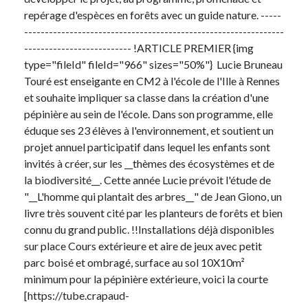
repérage d'espèces en forêts avec un guide nature. -----
---------------------------------------------------------------
-------------------------- !ARTICLE PREMIER {img
type="fileId" fileId="966" sizes="50%"} Lucie Bruneau
Touré est enseigante en CM2 à l'école de l'Ille à Rennes
et souhaite impliquer sa classe dans la création d'une
pépinière au sein de l'école. Dans son programme, elle
éduque ses 23 élèves à l'environnement, et soutient un
projet annuel participatif dans lequel les enfants sont
invités à créer, sur les __thèmes des écosystèmes et de
la biodiversité__. Cette année Lucie prévoit l'étude de
"__L'homme qui plantait des arbres__" de Jean Giono, un
livre très souvent cité par les planteurs de forêts et bien
connu du grand public. !!Installations déjà disponibles
sur place Cours extérieure et aire de jeux avec petit
parc boisé et ombragé, surface au sol 10X10m²
minimum pour la pépinière extérieure, voici la courte
[https://tube.crapaud-