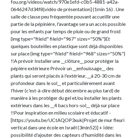
fou.org/videos/watch/970e1efd-c0b5-4881-a42a-
0646247d34f8|vidéo de présentation] (1min 16) . Une
salle de classe peu fréquentée pouvant accueillir une
partie de la pépinière, l'avantage sera un accès possible
pour les enfants par temps de pluie ou de grand froid
{img type="fileId" fileId="967" sizes="50%"}Et
quelques bouteilles en plastique sont déjà disponibles
sur place {img type="fileId" fileId="968" sizes="50%"}
!!A prévoir Installer une __clôture__ pour protéger la
pépière extérieure Prévoir un __enfouissage__ des
plants qui seront placés à l'extérieur, __à 20-30 cm de
profondeur dans le sol__ et particulièrement avant
l'hiver (c'est-à-dire début décembre au plus tard) de
manière à les protéger du gel et/ou installer les plants
extérieurs dans les __4 bacs hors-sol__ déjà sur place
!!Pour inspiration en milieu scolaire et éducatif -
[https://youtu.be/UCtAQOP3xuk|Projet de mur fleuri
vertical dans une école en Israël (3min52)] + Idée:
possibilité d'ajouter des capteurs d'humidité dans les