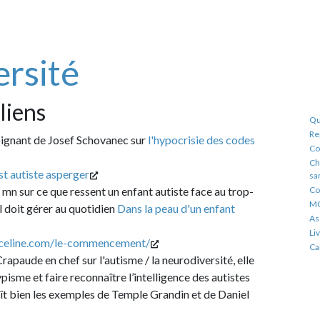
ité
Quelques bons
Reportages sur
 Josef Schovanec sur
l'hypocrisie des codes
Conférences - 
Chanson magni
 asperger
sans modérati
 que ressent un enfant autiste face au trop-
Contributions 
MOOC
rer au quotidien
Dans la peau d'un enfant
Associations
Livres
om/le-commencement/
Canaux
 chef sur l'autisme / la neurodiversité, elle
faire reconnaître l’intelligence des autistes
s exemples de Temple Grandin et de Daniel