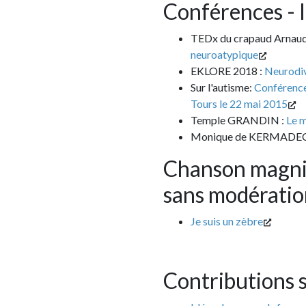
Conférences - Inter
TEDx du crapaud Arnaud CHAPU
neuroatypique
EKLORE 2018 :
Neurodiversité et 
Sur l'autisme:
Conférence de Josef
Tours le 22 mai 2015
Temple GRANDIN :
Le monde a be
Monique de KERMADEC :
Commen
Chanson magnifique
sans modération
Je suis un zèbre
Contributions sur l