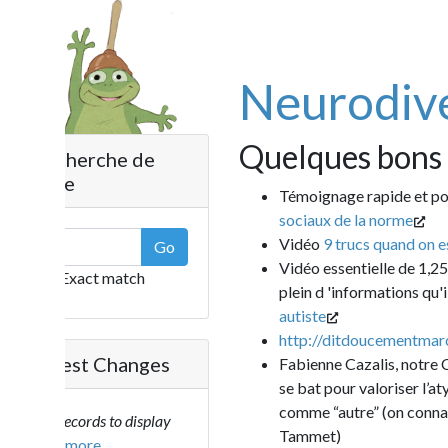
Neurodivers
Quelques bons liens
herche de
e
Témoignage rapide et poignant de
sociaux de la norme
Vidéo
9 trucs quand on est autiste
Go
Vidéo essentielle de 1,25 mn sur ce
Exact match
plein d 'informations qu'il doit gé
autiste
http://ditdoucementmarceline.c
est Changes
Fabienne Cazalis, notre Crapaude en
se bat pour valoriser l’atypisme et 
comme “autre” (on connaît bien le
ecords to display
Tammet)
..more