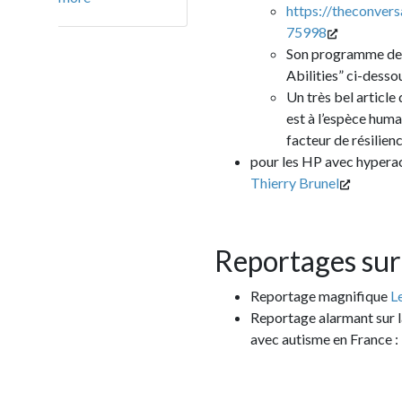
https://theconversation.co
75998
Son programme de recherch
Abilities” ci-dessous
Un très bel article qu’elle a 
est à l’espèce humaine, ce que
facteur de résilience et de c
pour les HP avec hyperactivité :
la
Thierry Brunel
Reportages sur l'au
Reportage magnifique
Le cerveau
Reportage alarmant sur la manière
avec autisme en France :
le Mur