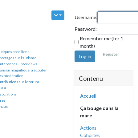
Username:
Password:
Remember me (for 1
month)
 liens
Register
Log in
 l'autisme
Interviews
fique, à écouter
on
Contenu
sur le forum
Accueil
Ça bouge dans la
mare
Actions
Cohortes