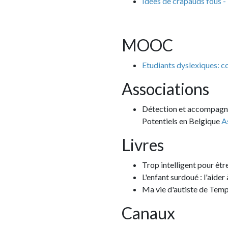
Idées de crapauds fous - Idées réc
MOOC
Etudiants dyslexiques: comprendre
Associations
Détection et accompagnements des
Potentiels en Belgique
Associatio
Livres
Trop intelligent pour être heureux 
L'enfant surdoué : l'aider à grandir
Ma vie d'autiste de Temple Grandi
Canaux