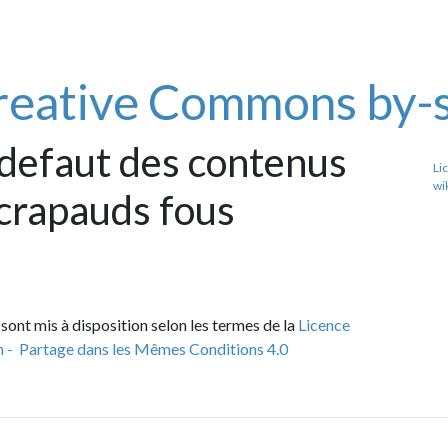
ative Commons by-sa
aut des contenus
License par de
wiki des crapa
pauds fous
 disposition selon les termes de la
Licence
e dans les Mêmes Conditions 4.0