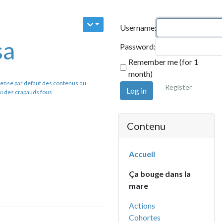
Username:
Password:
Remember me (for 1
month)
faut des contenus du
Register
Log in
uds fous
Contenu
Accueil
Ça bouge dans la
mare
Actions
Cohortes