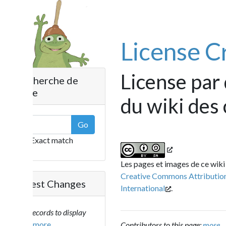
License Cre
License par def
herche de
e
du wiki des cra
Go
Exact match
Les pages et images de ce wiki sont mis à
Creative Commons Attribution - Partag
est Changes
International
.
ecords to display
..more
Contributors to this page:
mose
.