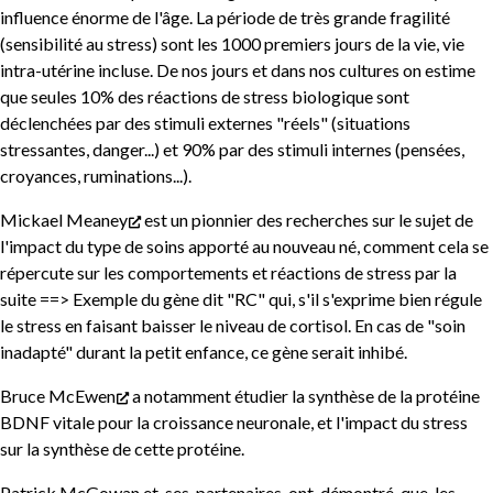
influence énorme de l'âge. La période de très grande fragilité
(sensibilité au stress) sont les 1000 premiers jours de la vie, vie
intra-utérine incluse. De nos jours et dans nos cultures on estime
que seules 10% des réactions de stress biologique sont
déclenchées par des stimuli externes "réels" (situations
stressantes, danger...) et 90% par des stimuli internes (pensées,
croyances, ruminations...).
Mickael Meaney
est un pionnier des recherches sur le sujet de
l'impact du type de soins apporté au nouveau né, comment cela se
répercute sur les comportements et réactions de stress par la
suite ==> Exemple du gène dit "RC" qui, s'il s'exprime bien régule
le stress en faisant baisser le niveau de cortisol. En cas de "soin
inadapté" durant la petit enfance, ce gène serait inhibé.
Bruce McEwen
a notamment étudier la synthèse de la protéine
BDNF vitale pour la croissance neuronale, et l'impact du stress
sur la synthèse de cette protéine.
Patrick McGowan et ses partenaires ont démontré que les