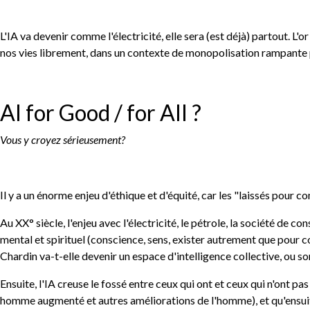
L'IA va devenir comme l'électricité, elle sera (est déjà) partout. L'or 
nos vies librement, dans un contexte de monopolisation rampante pa
AI for Good / for All ?
Vous y croyez sérieusement?
Il y a un énorme enjeu d'éthique et d'équité, car les "laissés pou
Au XX° siècle, l'enjeu avec l'électricité, le pétrole, la société de co
mental et spirituel (conscience, sens, exister autrement que pour co
Chardin va-t-elle devenir un espace d'intelligence collective, ou so
Ensuite, l'IA creuse le fossé entre ceux qui ont et ceux qui n'ont 
homme augmenté et autres améliorations de l'homme), et qu'ensuite