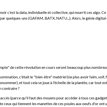
noir c'est la data, individuelle et collective, qui nourrit ces algo. Ce
r quelques-uns (GAFAM, BATX, NATU...). Alors, le génie digital est 
r compte" de cette révolution en cours seront beaucoup plus nombre
nsommation, c'était le "bien-être" matériel (ne plus avoir faim, soif, f
nsommer), et tout cela se joue à l'échelle de la planète, car tout es
n contraire ?
pas accès (parce qu'il faut des moyens pour accéder à tous ces gadge
 ceux qui tiennent les manettes de ces poules aux oeufs d'or ont u