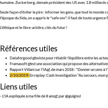
humaine. Zuckerberg, demain président des US avec 1.8 milliards d
Seule façon d'éviter le pire : informer les gens, que tout le monde
l'époque du Sida, on a appris le "safe sex". Il faut de toute urgence 
L'éthique et le libre-arbitre, clés du futur !
Références utiles
Dataforgood
existe pour rétablir l’équilibre entre les acte
Framasoft
est une association qui propose des alternati
Rapport Villani sur l'IA
, de mars 2018 : "Donner un sens à l
2/10/2019:
En replay:
Cash investigation “Au secours, mon p
Liens utiles
-
L'IA expliquée à ma fille de 8 ans
, par @guignol