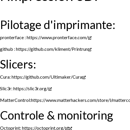
Pilotage d'imprimante:
pronterface :
https://www.pronterface.com/
github :
https://github.com/kliment/Printrun
Slicers:
Cura:
https://github.com/Ultimaker/Cura
Slic3r:
https://slic3r.org/
MatterControl:
https://www.matterhackers.com/store/l/matt
Controle & monitoring
Octoprint
:
https://octoprint.org/