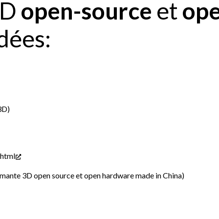
3D
open-source
et
op
ées:
3D)
.html
mante 3D open source et open hardware made in China)