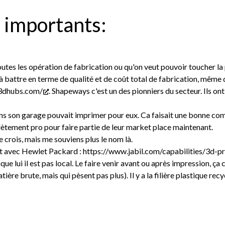
 importants:
outes les opération de fabrication ou qu'on veut pouvoir toucher la 
 battre en terme de qualité et de coût total de fabrication, même 
3dhubs.com/
. Shapeways c'est un des pionniers du secteur. Ils on
 son garage pouvait imprimer pour eux. Ca faisait une bonne comm
mplètement pro pour faire partie de leur market place maintenant.
e crois, mais me souviens plus le nom là.
riat avec Hewlet Packard :
https://www.jabil.com/capabilities/3d-pr
que lui il est pas local. Le faire venir avant ou après impression, ç
e brute, mais qui pèsent pas plus). Il y a la filière plastique recycl