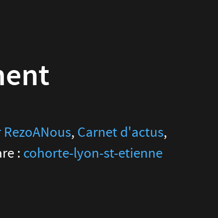
ment
r RezoANous
,
Carnet d'actus
,
re :
cohorte-lyon-st-etienne